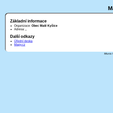
M
Základní informace
Organizace:
Obec Malé Kyšice
Adresa:
,
Další odkazy
Úřední deska
Mapy.cz
iMunis